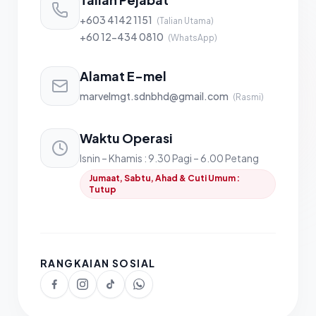
+603 4142 1151
(Talian Utama)
+60 12-434 0810
(WhatsApp)
Alamat E-mel
marvelmgt.sdnbhd@gmail.com
(Rasmi)
Waktu Operasi
Isnin – Khamis : 9.30 Pagi – 6.00 Petang
Jumaat, Sabtu, Ahad & Cuti Umum :
Tutup
RANGKAIAN SOSIAL