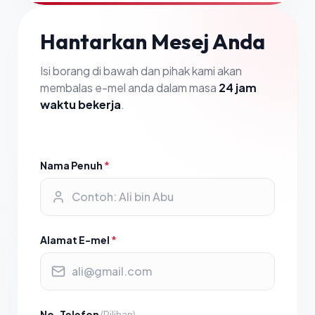
Hantarkan Mesej Anda
Isi borang di bawah dan pihak kami akan
membalas e-mel anda dalam masa
24 jam
waktu bekerja
.
Nama Penuh
*
Alamat E-mel
*
No. Telefon
(Pilihan)