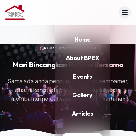
Home
PUSAT SOKONGAN RASMI
About BPEX
Mari Bincangkan
Potensi Bersama
Events
Sama ada anda pengunjung, bakal pempamer,
atau rakan strategik, pasukan kami sedia
Gallery
membantu merealisasikan objektif hartanah
anda.
Articles